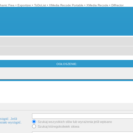
hanic Free
•
Exportizer
•
ToDoList
•
XMedia Recode Portable
•
XMedia Recode
•
Diffractor
OGŁOSZENIE:
tąpić. Jeśli
Szukaj wszystkich słów lub wyrażenia jeśli wpisano
siało wystąpić.
Szukaj któregokolwiek słowa