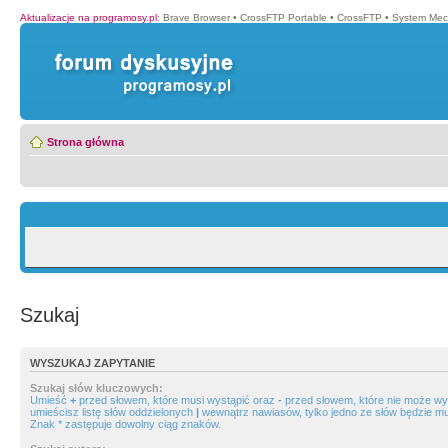
Aktualizacje na programosy.pl
:
Brave Browser
•
CrossFTP Portable
•
CrossFTP
•
System Mec
Strona główna
Szukaj
WYSZUKAJ ZAPYTANIE
Szukaj słów kluczowych:
Umieść
+
przed słowem, które musi wystąpić oraz
-
przed słowem, które nie może wys
umieścisz listę słów oddzielonych
|
wewnątrz nawiasów, tylko jedno ze słów będzie mu
Znak * zastępuje dowolny ciąg znaków.