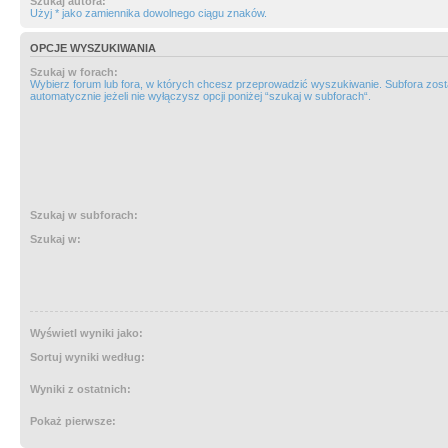
Szukaj autora:
Użyj * jako zamiennika dowolnego ciągu znaków.
OPCJE WYSZUKIWANIA
Szukaj w forach:
Wybierz forum lub fora, w których chcesz przeprowadzić wyszukiwanie. Subfora zos
automatycznie jeżeli nie wyłączysz opcji poniżej “szukaj w subforach“.
Szukaj w subforach:
Szukaj w:
Wyświetl wyniki jako:
Sortuj wyniki według:
Wyniki z ostatnich:
Pokaż pierwsze: