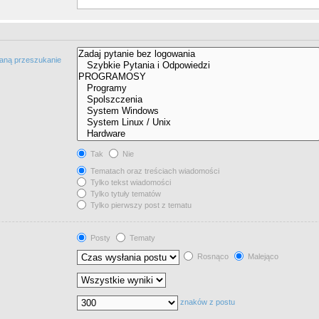
taną przeszukanie
Tak
Nie
Tematach oraz treściach wiadomości
Tylko tekst wiadomości
Tylko tytuły tematów
Tylko pierwszy post z tematu
Posty
Tematy
Rosnąco
Malejąco
znaków z postu