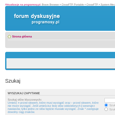
Aktualizacje na programosy.pl
:
Brave Browser
•
CrossFTP Portable
•
CrossFTP
•
System Mec
Strona główna
Szukaj
WYSZUKAJ ZAPYTANIE
Szukaj słów kluczowych:
Umieść
+
przed słowem, które musi wystąpić oraz
-
przed słowem, które
Szuk
nie może wystąpić. Jeśli umieścisz listę słów oddzielonych
|
wewnątrz
nawiasów, tylko jedno ze słów będzie musiało wystąpić. Znak * zastępuje
Szuk
dowolny ciąg znaków.