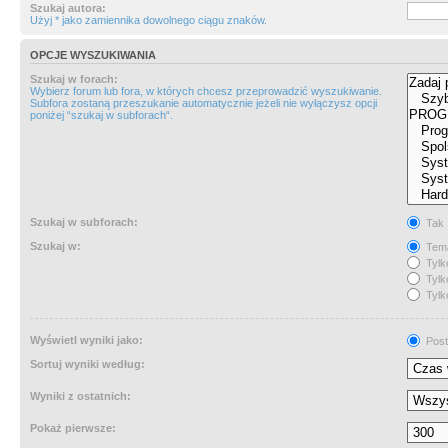
Szukaj autora:
Użyj * jako zamiennika dowolnego ciągu znaków.
OPCJE WYSZUKIWANIA
Szukaj w forach:
Wybierz forum lub fora, w których chcesz przeprowadzić wyszukiwanie.
Subfora zostaną przeszukanie automatycznie jeżeli nie wyłączysz opcji
poniżej “szukaj w subforach“.
Szukaj w subforach:
Tak
Szukaj w:
Tema
Tylk
Tylk
Tylk
Wyświetl wyniki jako:
Post
Sortuj wyniki według:
Wyniki z ostatnich:
Pokaż pierwsze: