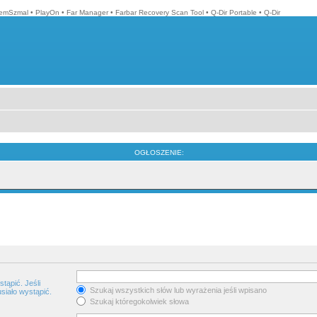
emSzmal
•
PlayOn
•
Far Manager
•
Farbar Recovery Scan Tool
•
Q-Dir Portable
•
Q-Dir
OGŁOSZENIE:
tąpić. Jeśli
Szukaj wszystkich słów lub wyrażenia jeśli wpisano
siało wystąpić.
Szukaj któregokolwiek słowa