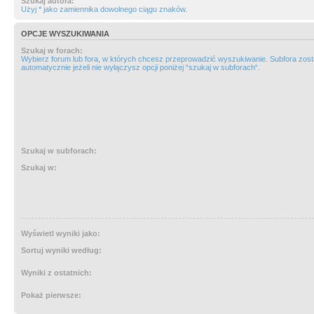
Szukaj autora:
Użyj * jako zamiennika dowolnego ciągu znaków.
OPCJE WYSZUKIWANIA
Szukaj w forach:
Wybierz forum lub fora, w których chcesz przeprowadzić wyszukiwanie. Subfora zos
automatycznie jeżeli nie wyłączysz opcji poniżej “szukaj w subforach“.
Szukaj w subforach:
Szukaj w:
Wyświetl wyniki jako:
Sortuj wyniki według:
Wyniki z ostatnich:
Pokaż pierwsze: