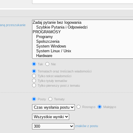
taną przeszukanie
Tak
Nie
Tematach oraz treściach wiadomości
Tylko tekst wiadomości
Tylko tytuły tematów
Tylko pierwszy post z tematu
Posty
Tematy
Rosnąco
Malejąco
znaków z postu