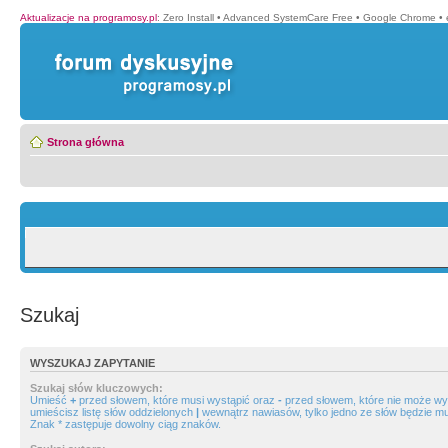
Aktualizacje na programosy.pl
:
Zero Install
•
Advanced SystemCare Free
•
Google Chrome
•
Strona główna
Szukaj
WYSZUKAJ ZAPYTANIE
Szukaj słów kluczowych:
Umieść
+
przed słowem, które musi wystąpić oraz
-
przed słowem, które nie może wys
umieścisz listę słów oddzielonych
|
wewnątrz nawiasów, tylko jedno ze słów będzie mu
Znak * zastępuje dowolny ciąg znaków.