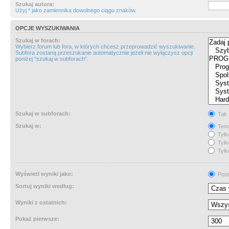
Szukaj autora:
Użyj * jako zamiennika dowolnego ciągu znaków.
OPCJE WYSZUKIWANIA
Szukaj w forach:
Wybierz forum lub fora, w których chcesz przeprowadzić wyszukiwanie.
Subfora zostaną przeszukanie automatycznie jeżeli nie wyłączysz opcji
poniżej “szukaj w subforach“.
Szukaj w subforach:
Tak
Szukaj w:
Tema
Tylk
Tylk
Tylk
Wyświetl wyniki jako:
Post
Sortuj wyniki według:
Wyniki z ostatnich:
Pokaż pierwsze: