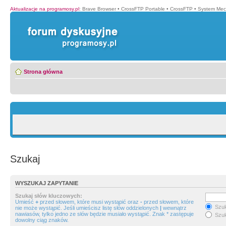
Aktualizacje na programosy.pl
:
Brave Browser
•
CrossFTP Portable
•
CrossFTP
•
System Mec
Strona główna
Szukaj
WYSZUKAJ ZAPYTANIE
Szukaj słów kluczowych:
Umieść
+
przed słowem, które musi wystąpić oraz
-
przed słowem, które
Szuk
nie może wystąpić. Jeśli umieścisz listę słów oddzielonych
|
wewnątrz
nawiasów, tylko jedno ze słów będzie musiało wystąpić. Znak * zastępuje
Szuk
dowolny ciąg znaków.