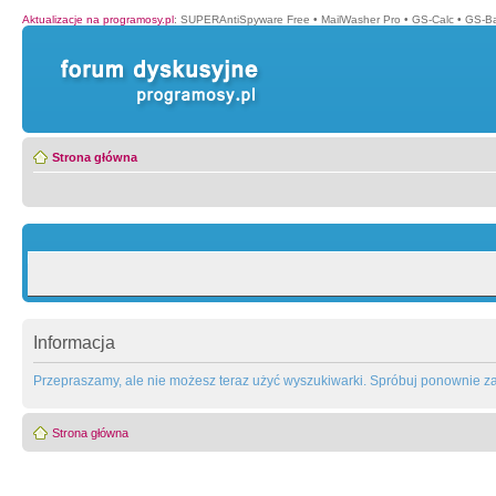
Aktualizacje na programosy.pl
:
SUPERAntiSpyware Free
•
MailWasher Pro
•
GS-Calc
•
GS-B
Strona główna
Informacja
Przepraszamy, ale nie możesz teraz użyć wyszukiwarki. Spróbuj ponownie za 
Strona główna