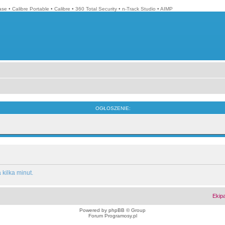
ase
•
Calibre Portable
•
Calibre
•
360 Total Security
•
n-Track Studio
•
AIMP
OGŁOSZENIE:
kilka minut.
Ekip
Powered by
phpBB
© Group
Forum Programosy.pl