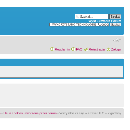
Wyszukiwarka Forum
Regulamin
FAQ
Rejestracja
Zaloguj
a
•
Usuń cookies utworzone przez forum
• Wszystkie czasy w strefie UTC + 2 godziny