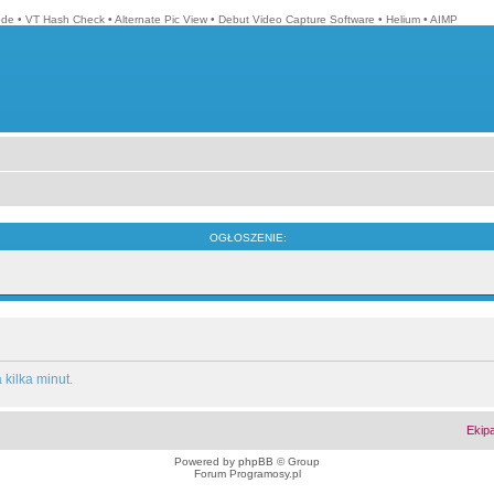
ode
•
VT Hash Check
•
Alternate Pic View
•
Debut Video Capture Software
•
Helium
•
AIMP
OGŁOSZENIE:
kilka minut.
Ekip
Powered by
phpBB
© Group
Forum Programosy.pl