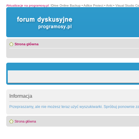
Aktualizacje na programosy.pl
:
IDrive Online Backup
•
Adlice Protect
•
Anki
•
Visual Studio C
Strona główna
Informacja
Przepraszamy, ale nie możesz teraz użyć wyszukiwarki. Spróbuj ponownie za 
Strona główna