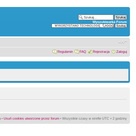
Wyszukiwarka Forum
Regulamin
FAQ
Rejestracja
Zaloguj
a
•
Usuń cookies utworzone przez forum
• Wszystkie czasy w strefie UTC + 2 godziny