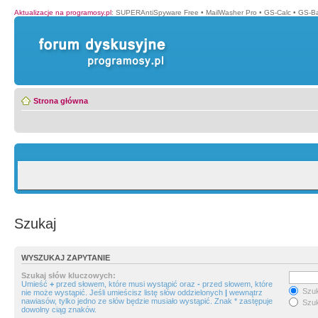
Aktualizacje na programosy.pl
:
SUPERAntiSpyware Free
•
MailWasher Pro
•
GS-Calc
•
GS-B
Strona główna
Szukaj
WYSZUKAJ ZAPYTANIE
Szukaj słów kluczowych:
Umieść
+
przed słowem, które musi wystąpić oraz
-
przed słowem, które
Szuk
nie może wystąpić. Jeśli umieścisz listę słów oddzielonych
|
wewnątrz
nawiasów, tylko jedno ze słów będzie musiało wystąpić. Znak * zastępuje
Szuk
dowolny ciąg znaków.