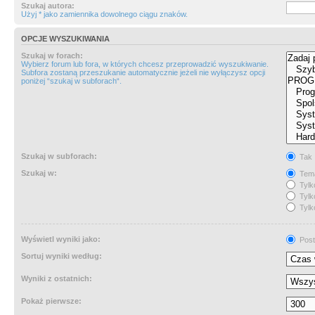
Szukaj autora:
Użyj * jako zamiennika dowolnego ciągu znaków.
OPCJE WYSZUKIWANIA
Szukaj w forach:
Wybierz forum lub fora, w których chcesz przeprowadzić wyszukiwanie.
Subfora zostaną przeszukanie automatycznie jeżeli nie wyłączysz opcji
poniżej “szukaj w subforach“.
Szukaj w subforach:
Tak
Szukaj w:
Tema
Tylk
Tylk
Tylk
Wyświetl wyniki jako:
Post
Sortuj wyniki według:
Wyniki z ostatnich:
Pokaż pierwsze: