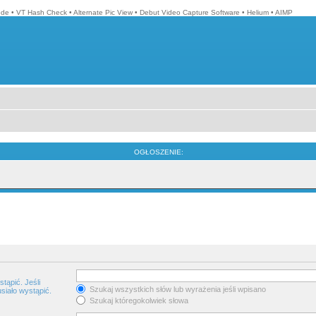
ode
•
VT Hash Check
•
Alternate Pic View
•
Debut Video Capture Software
•
Helium
•
AIMP
OGŁOSZENIE:
tąpić. Jeśli
Szukaj wszystkich słów lub wyrażenia jeśli wpisano
siało wystąpić.
Szukaj któregokolwiek słowa