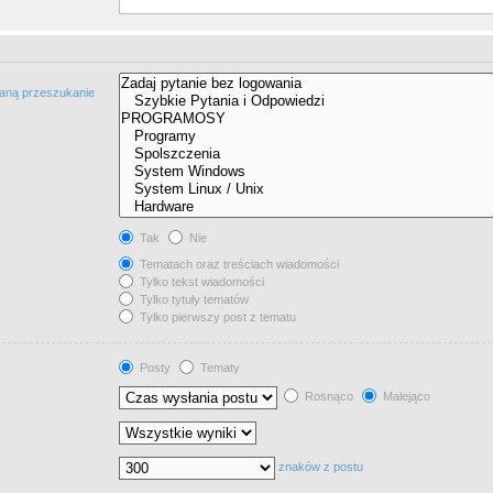
taną przeszukanie
Tak
Nie
Tematach oraz treściach wiadomości
Tylko tekst wiadomości
Tylko tytuły tematów
Tylko pierwszy post z tematu
Posty
Tematy
Rosnąco
Malejąco
znaków z postu