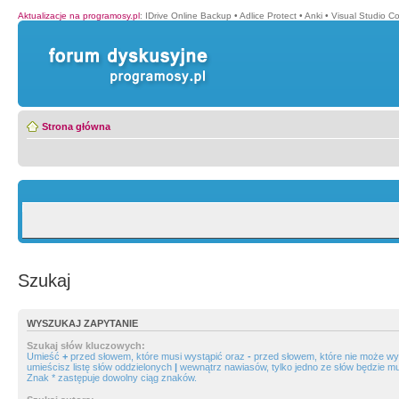
Aktualizacje na programosy.pl
:
IDrive Online Backup
•
Adlice Protect
•
Anki
•
Visual Studio C
Strona główna
Szukaj
WYSZUKAJ ZAPYTANIE
Szukaj słów kluczowych:
Umieść
+
przed słowem, które musi wystąpić oraz
-
przed słowem, które nie może wys
umieścisz listę słów oddzielonych
|
wewnątrz nawiasów, tylko jedno ze słów będzie mu
Znak * zastępuje dowolny ciąg znaków.