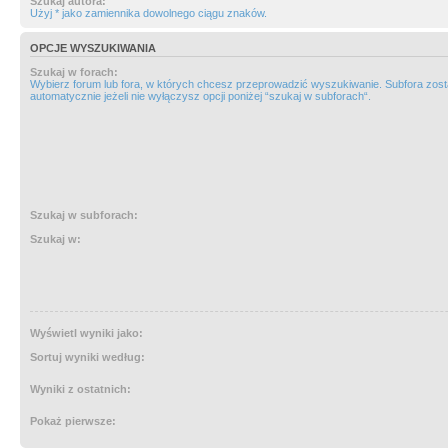
Szukaj autora:
Użyj * jako zamiennika dowolnego ciągu znaków.
OPCJE WYSZUKIWANIA
Szukaj w forach:
Wybierz forum lub fora, w których chcesz przeprowadzić wyszukiwanie. Subfora zos
automatycznie jeżeli nie wyłączysz opcji poniżej “szukaj w subforach“.
Szukaj w subforach:
Szukaj w:
Wyświetl wyniki jako:
Sortuj wyniki według:
Wyniki z ostatnich:
Pokaż pierwsze: