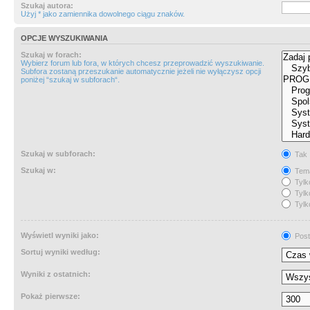
Szukaj autora:
Użyj * jako zamiennika dowolnego ciągu znaków.
OPCJE WYSZUKIWANIA
Szukaj w forach:
Wybierz forum lub fora, w których chcesz przeprowadzić wyszukiwanie.
Subfora zostaną przeszukanie automatycznie jeżeli nie wyłączysz opcji
poniżej “szukaj w subforach“.
Szukaj w subforach:
Tak
Szukaj w:
Tema
Tylk
Tylk
Tylk
Wyświetl wyniki jako:
Post
Sortuj wyniki według:
Wyniki z ostatnich:
Pokaż pierwsze: