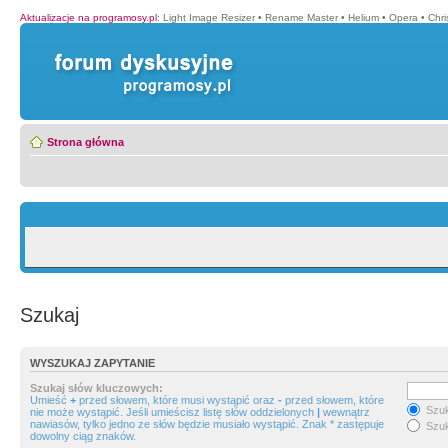
Aktualizacje na programosy.pl
:
Light Image Resizer
•
Rename Master
•
Helium
•
Opera
•
Chr
Strona główna
Szukaj
WYSZUKAJ ZAPYTANIE
Szukaj słów kluczowych:
Umieść
+
przed słowem, które musi wystąpić oraz
-
przed słowem, które
Szuk
nie może wystąpić. Jeśli umieścisz listę słów oddzielonych
|
wewnątrz
nawiasów, tylko jedno ze słów będzie musiało wystąpić. Znak * zastępuje
Szuk
dowolny ciąg znaków.