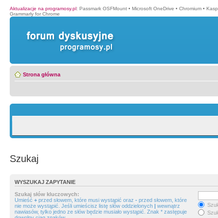
Aktualizacje na programosy.pl
:
Passmark OSFMount
•
Microsoft OneDrive
•
Chromium
•
Kasp
Grammarly for Chrome
Strona główna
Szukaj
WYSZUKAJ ZAPYTANIE
Szukaj słów kluczowych:
Umieść
+
przed słowem, które musi wystąpić oraz
-
przed słowem, które
Szuk
nie może wystąpić. Jeśli umieścisz listę słów oddzielonych
|
wewnątrz
nawiasów, tylko jedno ze słów będzie musiało wystąpić. Znak * zastępuje
Szuk
dowolny ciąg znaków.