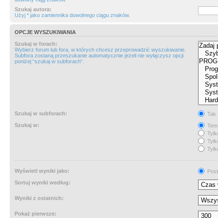
Szukaj autora:
Użyj * jako zamiennika dowolnego ciągu znaków.
OPCJE WYSZUKIWANIA
Szukaj w forach:
Wybierz forum lub fora, w których chcesz przeprowadzić wyszukiwanie.
Subfora zostaną przeszukanie automatycznie jeżeli nie wyłączysz opcji
poniżej “szukaj w subforach“.
Szukaj w subforach:
Tak
Szukaj w:
Tema
Tylk
Tylk
Tylk
Wyświetl wyniki jako:
Post
Sortuj wyniki według:
Wyniki z ostatnich:
Pokaż pierwsze: