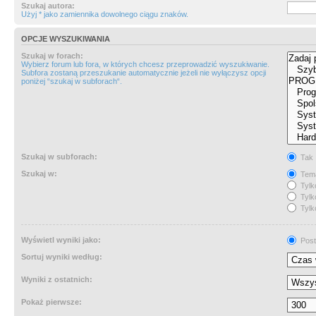
Szukaj autora:
Użyj * jako zamiennika dowolnego ciągu znaków.
OPCJE WYSZUKIWANIA
Szukaj w forach:
Wybierz forum lub fora, w których chcesz przeprowadzić wyszukiwanie.
Subfora zostaną przeszukanie automatycznie jeżeli nie wyłączysz opcji
poniżej “szukaj w subforach“.
Szukaj w subforach:
Tak
Szukaj w:
Tema
Tylk
Tylk
Tylk
Wyświetl wyniki jako:
Post
Sortuj wyniki według:
Wyniki z ostatnich:
Pokaż pierwsze: