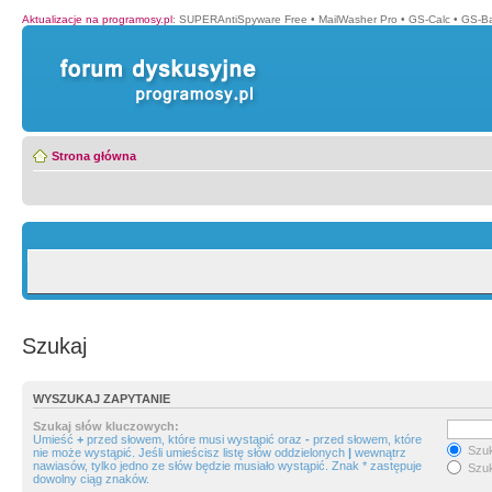
Aktualizacje na programosy.pl
:
SUPERAntiSpyware Free
•
MailWasher Pro
•
GS-Calc
•
GS-B
Strona główna
Szukaj
WYSZUKAJ ZAPYTANIE
Szukaj słów kluczowych:
Umieść
+
przed słowem, które musi wystąpić oraz
-
przed słowem, które
Szuk
nie może wystąpić. Jeśli umieścisz listę słów oddzielonych
|
wewnątrz
nawiasów, tylko jedno ze słów będzie musiało wystąpić. Znak * zastępuje
Szuk
dowolny ciąg znaków.