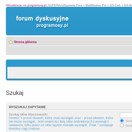
Aktualizacje na programosy.pl
:
SUPERAntiSpyware Free
•
MailWasher Pro
•
GS-Calc
•
GS-B
Strona główna
Szukaj
WYSZUKAJ ZAPYTANIE
Szukaj słów kluczowych:
Umieść
+
przed słowem, które musi wystąpić oraz
-
przed słowem, które
Szuk
nie może wystąpić. Jeśli umieścisz listę słów oddzielonych
|
wewnątrz
nawiasów, tylko jedno ze słów będzie musiało wystąpić. Znak * zastępuje
Szuk
dowolny ciąg znaków.