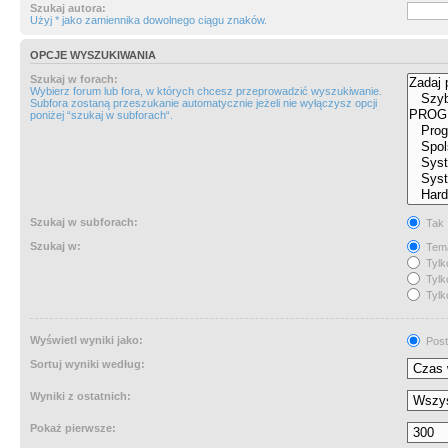
Szukaj autora:
Użyj * jako zamiennika dowolnego ciągu znaków.
OPCJE WYSZUKIWANIA
Szukaj w forach:
Wybierz forum lub fora, w których chcesz przeprowadzić wyszukiwanie.
Subfora zostaną przeszukanie automatycznie jeżeli nie wyłączysz opcji
poniżej “szukaj w subforach“.
Szukaj w subforach:
Tak
Szukaj w:
Tema
Tylk
Tylk
Tylk
Wyświetl wyniki jako:
Post
Sortuj wyniki według:
Wyniki z ostatnich:
Pokaż pierwsze: