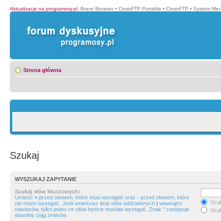
Aktualizacje na programosy.pl
:
Brave Browser
•
CrossFTP Portable
•
CrossFTP
•
System Mec
Strona główna
Szukaj
WYSZUKAJ ZAPYTANIE
Szukaj słów kluczowych:
Umieść
+
przed słowem, które musi wystąpić oraz
-
przed słowem, które
Szuk
nie może wystąpić. Jeśli umieścisz listę słów oddzielonych
|
wewnątrz
nawiasów, tylko jedno ze słów będzie musiało wystąpić. Znak * zastępuje
Szuk
dowolny ciąg znaków.