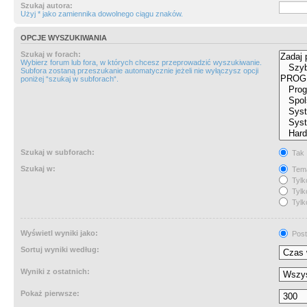
Szukaj autora:
Użyj * jako zamiennika dowolnego ciągu znaków.
OPCJE WYSZUKIWANIA
Szukaj w forach:
Wybierz forum lub fora, w których chcesz przeprowadzić wyszukiwanie.
Subfora zostaną przeszukanie automatycznie jeżeli nie wyłączysz opcji
poniżej “szukaj w subforach“.
Szukaj w subforach:
Tak
Szukaj w:
Tema
Tylk
Tylk
Tylk
Wyświetl wyniki jako:
Post
Sortuj wyniki według:
Wyniki z ostatnich:
Pokaż pierwsze: