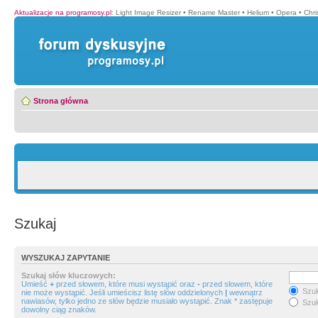
Aktualizacje na programosy.pl
:
Light Image Resizer
•
Rename Master
•
Helium
•
Opera
•
Chr
Strona główna
Szukaj
WYSZUKAJ ZAPYTANIE
Szukaj słów kluczowych:
Umieść
+
przed słowem, które musi wystąpić oraz
-
przed słowem, które
Szuk
nie może wystąpić. Jeśli umieścisz listę słów oddzielonych
|
wewnątrz
nawiasów, tylko jedno ze słów będzie musiało wystąpić. Znak * zastępuje
Szuk
dowolny ciąg znaków.