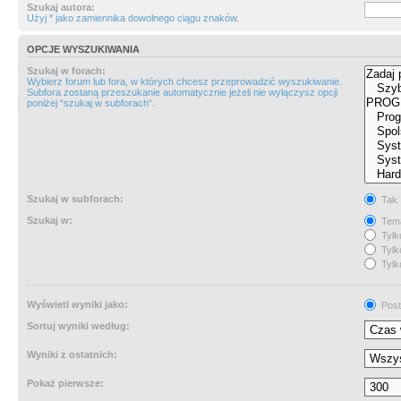
Szukaj autora:
Użyj * jako zamiennika dowolnego ciągu znaków.
OPCJE WYSZUKIWANIA
Szukaj w forach:
Wybierz forum lub fora, w których chcesz przeprowadzić wyszukiwanie.
Subfora zostaną przeszukanie automatycznie jeżeli nie wyłączysz opcji
poniżej “szukaj w subforach“.
Szukaj w subforach:
Tak
Szukaj w:
Tema
Tylk
Tylk
Tylk
Wyświetl wyniki jako:
Post
Sortuj wyniki według:
Wyniki z ostatnich:
Pokaż pierwsze: