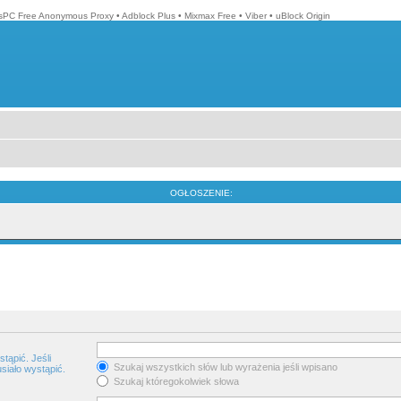
isPC Free Anonymous Proxy
•
Adblock Plus
•
Mixmax Free
•
Viber
•
uBlock Origin
OGŁOSZENIE:
tąpić. Jeśli
Szukaj wszystkich słów lub wyrażenia jeśli wpisano
siało wystąpić.
Szukaj któregokolwiek słowa