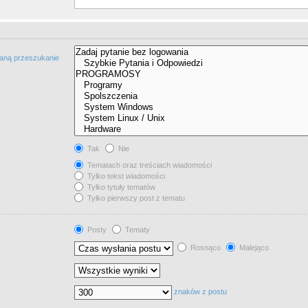
taną przeszukanie
Tak
Nie
Tematach oraz treściach wiadomości
Tylko tekst wiadomości
Tylko tytuły tematów
Tylko pierwszy post z tematu
Posty
Tematy
Rosnąco
Malejąco
znaków z postu