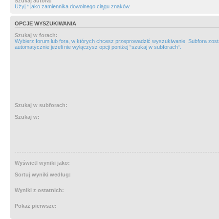
Szukaj autora:
Użyj * jako zamiennika dowolnego ciągu znaków.
OPCJE WYSZUKIWANIA
Szukaj w forach:
Wybierz forum lub fora, w których chcesz przeprowadzić wyszukiwanie. Subfora zos
automatycznie jeżeli nie wyłączysz opcji poniżej “szukaj w subforach“.
Szukaj w subforach:
Szukaj w:
Wyświetl wyniki jako:
Sortuj wyniki według:
Wyniki z ostatnich:
Pokaż pierwsze: