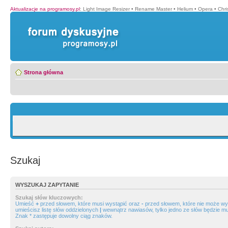
Aktualizacje na programosy.pl
:
Light Image Resizer
•
Rename Master
•
Helium
•
Opera
•
Chr
Strona główna
Szukaj
WYSZUKAJ ZAPYTANIE
Szukaj słów kluczowych:
Umieść
+
przed słowem, które musi wystąpić oraz
-
przed słowem, które nie może wys
umieścisz listę słów oddzielonych
|
wewnątrz nawiasów, tylko jedno ze słów będzie mu
Znak * zastępuje dowolny ciąg znaków.