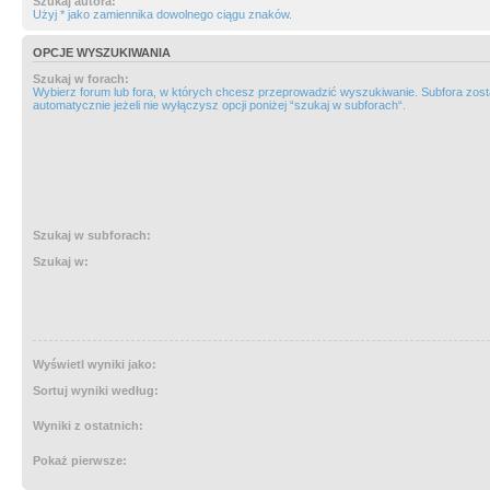
Szukaj autora:
Użyj * jako zamiennika dowolnego ciągu znaków.
OPCJE WYSZUKIWANIA
Szukaj w forach:
Wybierz forum lub fora, w których chcesz przeprowadzić wyszukiwanie. Subfora zos
automatycznie jeżeli nie wyłączysz opcji poniżej “szukaj w subforach“.
Szukaj w subforach:
Szukaj w:
Wyświetl wyniki jako:
Sortuj wyniki według:
Wyniki z ostatnich:
Pokaż pierwsze: