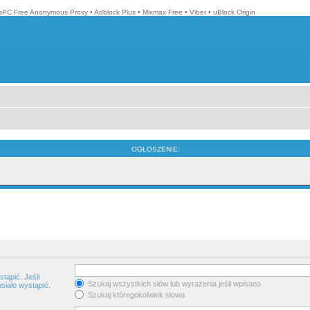
isPC Free Anonymous Proxy
•
Adblock Plus
•
Mixmax Free
•
Viber
•
uBlock Origin
OGŁOSZENIE:
tąpić. Jeśli
Szukaj wszystkich słów lub wyrażenia jeśli wpisano
siało wystąpić.
Szukaj któregokolwiek słowa