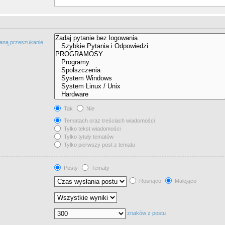
taną przeszukanie
Tak
Nie
Tematach oraz treściach wiadomości
Tylko tekst wiadomości
Tylko tytuły tematów
Tylko pierwszy post z tematu
Posty
Tematy
Rosnąco
Malejąco
znaków z postu