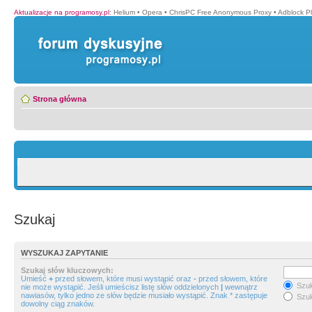
Aktualizacje na programosy.pl
:
Helium
•
Opera
•
ChrisPC Free Anonymous Proxy
•
Adblock P
Strona główna
Szukaj
WYSZUKAJ ZAPYTANIE
Szukaj słów kluczowych:
Umieść
+
przed słowem, które musi wystąpić oraz
-
przed słowem, które
Szuk
nie może wystąpić. Jeśli umieścisz listę słów oddzielonych
|
wewnątrz
nawiasów, tylko jedno ze słów będzie musiało wystąpić. Znak * zastępuje
Szuk
dowolny ciąg znaków.