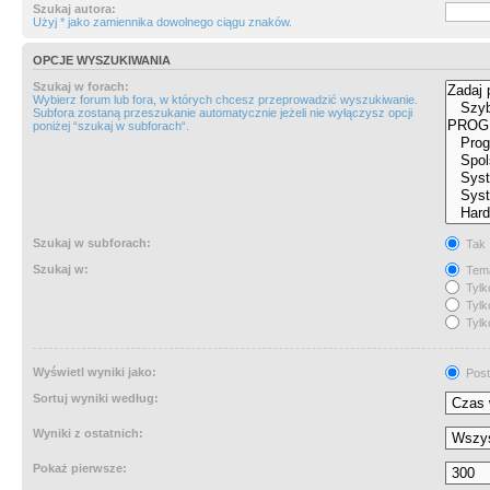
Szukaj autora:
Użyj * jako zamiennika dowolnego ciągu znaków.
OPCJE WYSZUKIWANIA
Szukaj w forach:
Wybierz forum lub fora, w których chcesz przeprowadzić wyszukiwanie.
Subfora zostaną przeszukanie automatycznie jeżeli nie wyłączysz opcji
poniżej “szukaj w subforach“.
Szukaj w subforach:
Tak
Szukaj w:
Tema
Tylk
Tylk
Tylk
Wyświetl wyniki jako:
Post
Sortuj wyniki według:
Wyniki z ostatnich:
Pokaż pierwsze: