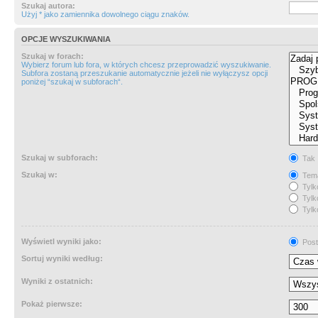
Szukaj autora:
Użyj * jako zamiennika dowolnego ciągu znaków.
OPCJE WYSZUKIWANIA
Szukaj w forach:
Wybierz forum lub fora, w których chcesz przeprowadzić wyszukiwanie.
Subfora zostaną przeszukanie automatycznie jeżeli nie wyłączysz opcji
poniżej “szukaj w subforach“.
Szukaj w subforach:
Tak
Szukaj w:
Tema
Tylk
Tylk
Tylk
Wyświetl wyniki jako:
Post
Sortuj wyniki według:
Wyniki z ostatnich:
Pokaż pierwsze: