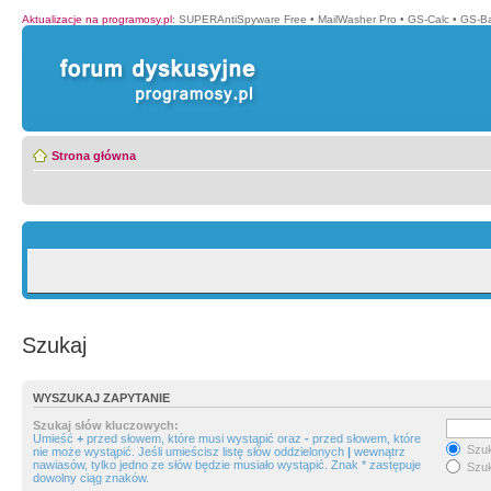
Aktualizacje na programosy.pl
:
SUPERAntiSpyware Free
•
MailWasher Pro
•
GS-Calc
•
GS-B
Strona główna
Szukaj
WYSZUKAJ ZAPYTANIE
Szukaj słów kluczowych:
Umieść
+
przed słowem, które musi wystąpić oraz
-
przed słowem, które
Szuk
nie może wystąpić. Jeśli umieścisz listę słów oddzielonych
|
wewnątrz
nawiasów, tylko jedno ze słów będzie musiało wystąpić. Znak * zastępuje
Szuk
dowolny ciąg znaków.