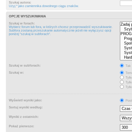
Szukaj autora:
Użyj * jako zamiennika dowolnego ciągu znaków.
OPCJE WYSZUKIWANIA
Szukaj w forach:
Wybierz forum lub fora, w których chcesz przeprowadzić wyszukiwanie.
Subfora zostaną przeszukanie automatycznie jeżeli nie wyłączysz opcji
poniżej “szukaj w subforach“.
Szukaj w subforach:
Tak
Szukaj w:
Tema
Tylk
Tylk
Tylk
Wyświetl wyniki jako:
Post
Sortuj wyniki według:
Wyniki z ostatnich:
Pokaż pierwsze: