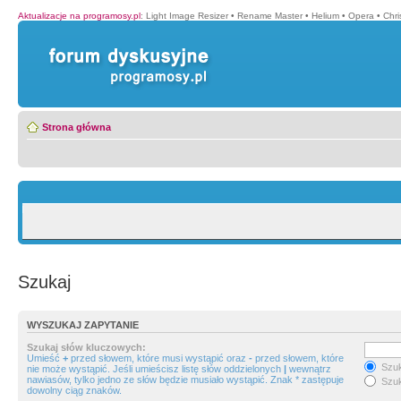
Aktualizacje na programosy.pl
:
Light Image Resizer
•
Rename Master
•
Helium
•
Opera
•
Chr
Strona główna
Szukaj
WYSZUKAJ ZAPYTANIE
Szukaj słów kluczowych:
Umieść
+
przed słowem, które musi wystąpić oraz
-
przed słowem, które
Szuk
nie może wystąpić. Jeśli umieścisz listę słów oddzielonych
|
wewnątrz
nawiasów, tylko jedno ze słów będzie musiało wystąpić. Znak * zastępuje
Szuk
dowolny ciąg znaków.