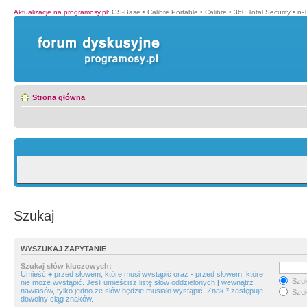
Aktualizacje na programosy.pl
:
GS-Base
•
Calibre Portable
•
Calibre
•
360 Total Security
•
n-
Strona główna
Szukaj
WYSZUKAJ ZAPYTANIE
Szukaj słów kluczowych:
Umieść
+
przed słowem, które musi wystąpić oraz
-
przed słowem, które
Szuk
nie może wystąpić. Jeśli umieścisz listę słów oddzielonych
|
wewnątrz
nawiasów, tylko jedno ze słów będzie musiało wystąpić. Znak * zastępuje
Szuk
dowolny ciąg znaków.