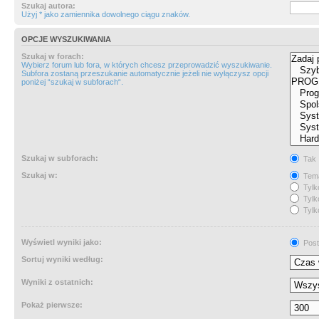
Szukaj autora:
Użyj * jako zamiennika dowolnego ciągu znaków.
OPCJE WYSZUKIWANIA
Szukaj w forach:
Wybierz forum lub fora, w których chcesz przeprowadzić wyszukiwanie.
Subfora zostaną przeszukanie automatycznie jeżeli nie wyłączysz opcji
poniżej “szukaj w subforach“.
Szukaj w subforach:
Tak
Szukaj w:
Tema
Tylk
Tylk
Tylk
Wyświetl wyniki jako:
Post
Sortuj wyniki według:
Wyniki z ostatnich:
Pokaż pierwsze: