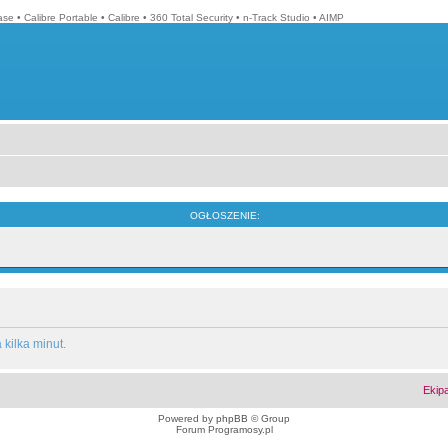
ase
•
Calibre Portable
•
Calibre
•
360 Total Security
•
n-Track Studio
•
AIMP
OGŁOSZENIE:
kilka minut.
Ekip
Powered by
phpBB
© Group
Forum Programosy.pl