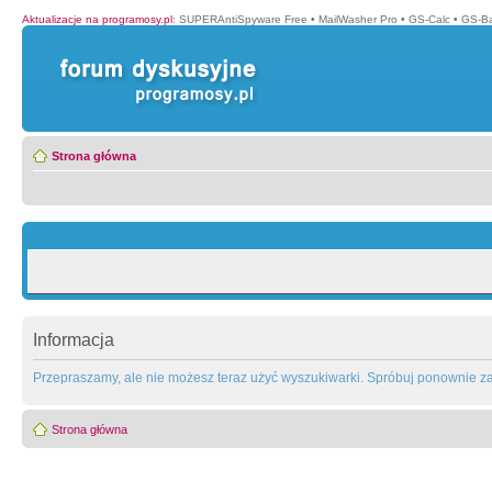
Aktualizacje na programosy.pl
:
SUPERAntiSpyware Free
•
MailWasher Pro
•
GS-Calc
•
GS-B
Strona główna
Informacja
Przepraszamy, ale nie możesz teraz użyć wyszukiwarki. Spróbuj ponownie za 
Strona główna