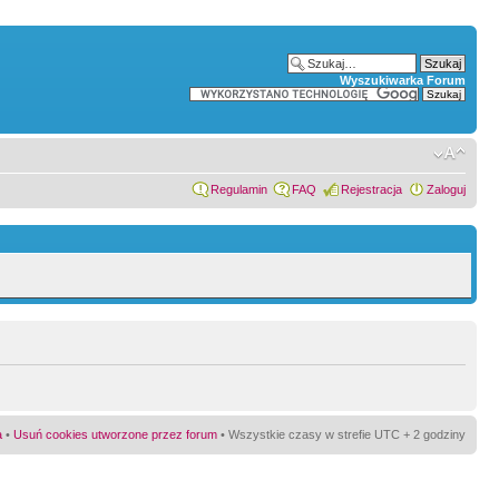
Wyszukiwarka Forum
Regulamin
FAQ
Rejestracja
Zaloguj
a
•
Usuń cookies utworzone przez forum
• Wszystkie czasy w strefie UTC + 2 godziny