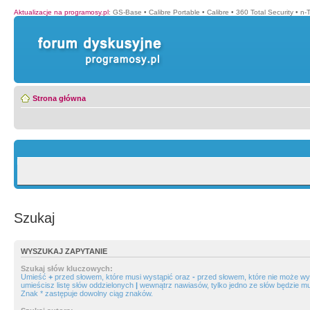
Aktualizacje na programosy.pl
:
GS-Base
•
Calibre Portable
•
Calibre
•
360 Total Security
•
n-
Strona główna
Szukaj
WYSZUKAJ ZAPYTANIE
Szukaj słów kluczowych:
Umieść
+
przed słowem, które musi wystąpić oraz
-
przed słowem, które nie może wys
umieścisz listę słów oddzielonych
|
wewnątrz nawiasów, tylko jedno ze słów będzie mu
Znak * zastępuje dowolny ciąg znaków.