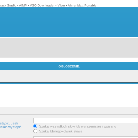
Track Studio
•
AIMP
•
VSO Downloader
•
Viber
•
Ahnenblatt Portable
OGŁOSZENIE:
tąpić. Jeśli
Szukaj wszystkich słów lub wyrażenia jeśli wpisano
siało wystąpić.
Szukaj któregokolwiek słowa