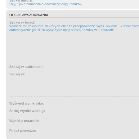
Szukaj autora:
Użyj * jako zamiennika dowolnego ciągu znaków.
OPCJE WYSZUKIWANIA
Szukaj w forach:
Wybierz forum lub fora, w których chcesz przeprowadzić wyszukiwanie. Subfora zos
automatycznie jeżeli nie wyłączysz opcji poniżej “szukaj w subforach“.
Szukaj w subforach:
Szukaj w:
Wyświetl wyniki jako:
Sortuj wyniki według:
Wyniki z ostatnich:
Pokaż pierwsze: