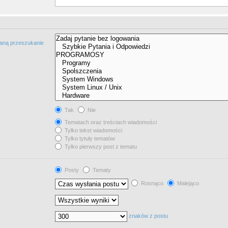
taną przeszukanie
Tak
Nie
Tematach oraz treściach wiadomości
Tylko tekst wiadomości
Tylko tytuły tematów
Tylko pierwszy post z tematu
Posty
Tematy
Rosnąco
Malejąco
znaków z postu