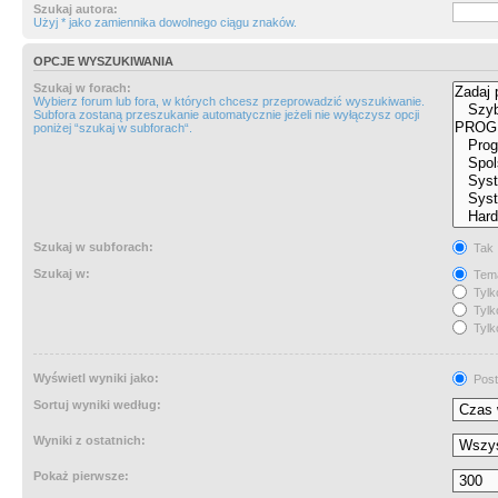
Szukaj autora:
Użyj * jako zamiennika dowolnego ciągu znaków.
OPCJE WYSZUKIWANIA
Szukaj w forach:
Wybierz forum lub fora, w których chcesz przeprowadzić wyszukiwanie.
Subfora zostaną przeszukanie automatycznie jeżeli nie wyłączysz opcji
poniżej “szukaj w subforach“.
Szukaj w subforach:
Tak
Szukaj w:
Tema
Tylk
Tylk
Tylk
Wyświetl wyniki jako:
Post
Sortuj wyniki według:
Wyniki z ostatnich:
Pokaż pierwsze: