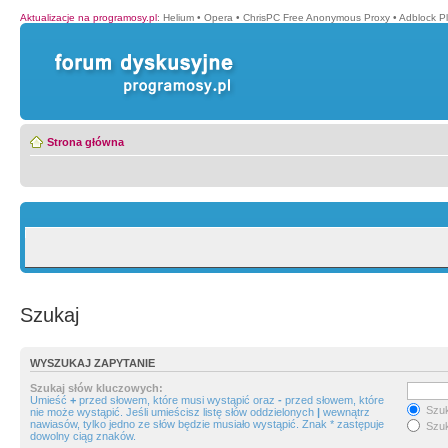
Aktualizacje na programosy.pl
:
Helium
•
Opera
•
ChrisPC Free Anonymous Proxy
•
Adblock P
Strona główna
Szukaj
WYSZUKAJ ZAPYTANIE
Szukaj słów kluczowych:
Umieść
+
przed słowem, które musi wystąpić oraz
-
przed słowem, które
Szuk
nie może wystąpić. Jeśli umieścisz listę słów oddzielonych
|
wewnątrz
nawiasów, tylko jedno ze słów będzie musiało wystąpić. Znak * zastępuje
Szuk
dowolny ciąg znaków.