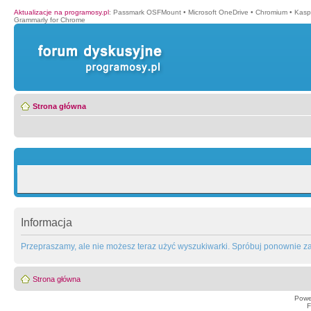
Aktualizacje na programosy.pl
:
Passmark OSFMount
•
Microsoft OneDrive
•
Chromium
•
Kasp
Grammarly for Chrome
Strona główna
Informacja
Przepraszamy, ale nie możesz teraz użyć wyszukiwarki. Spróbuj ponownie za 
Strona główna
Powe
F