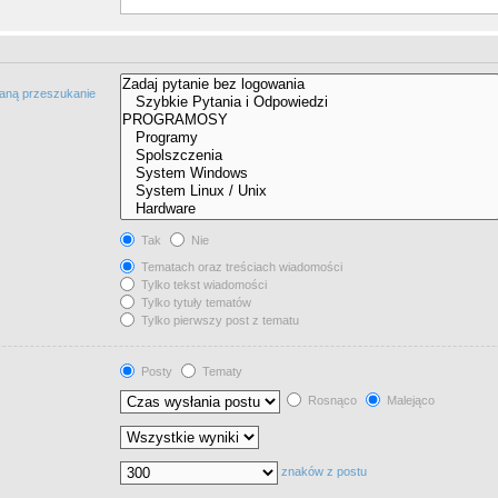
taną przeszukanie
Tak
Nie
Tematach oraz treściach wiadomości
Tylko tekst wiadomości
Tylko tytuły tematów
Tylko pierwszy post z tematu
Posty
Tematy
Rosnąco
Malejąco
znaków z postu