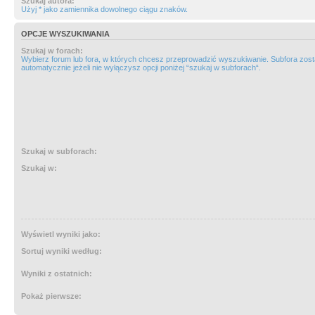
Szukaj autora:
Użyj * jako zamiennika dowolnego ciągu znaków.
OPCJE WYSZUKIWANIA
Szukaj w forach:
Wybierz forum lub fora, w których chcesz przeprowadzić wyszukiwanie. Subfora zos
automatycznie jeżeli nie wyłączysz opcji poniżej “szukaj w subforach“.
Szukaj w subforach:
Szukaj w:
Wyświetl wyniki jako:
Sortuj wyniki według:
Wyniki z ostatnich:
Pokaż pierwsze: