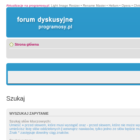
Aktualizacje na programosy.pl
:
Light Image Resizer
•
Rename Master
•
Helium
•
Opera
•
Chr
Strona główna
Szukaj
WYSZUKAJ ZAPYTANIE
Szukaj słów kluczowych:
Umieść
+
przed słowem, które musi wystąpić oraz
-
przed słowem, które nie może wys
umieścisz listę słów oddzielonych
|
wewnątrz nawiasów, tylko jedno ze słów będzie mu
Znak * zastępuje dowolny ciąg znaków.