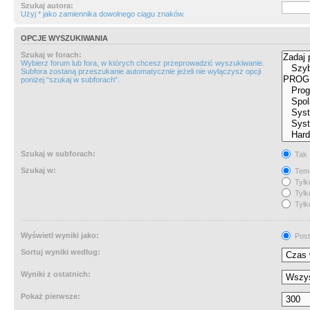
Szukaj autora:
Użyj * jako zamiennika dowolnego ciągu znaków.
OPCJE WYSZUKIWANIA
Szukaj w forach:
Wybierz forum lub fora, w których chcesz przeprowadzić wyszukiwanie.
Subfora zostaną przeszukanie automatycznie jeżeli nie wyłączysz opcji
poniżej “szukaj w subforach“.
Szukaj w subforach:
Tak
Szukaj w:
Tema
Tylk
Tylk
Tylk
Wyświetl wyniki jako:
Post
Sortuj wyniki według:
Wyniki z ostatnich:
Pokaż pierwsze: