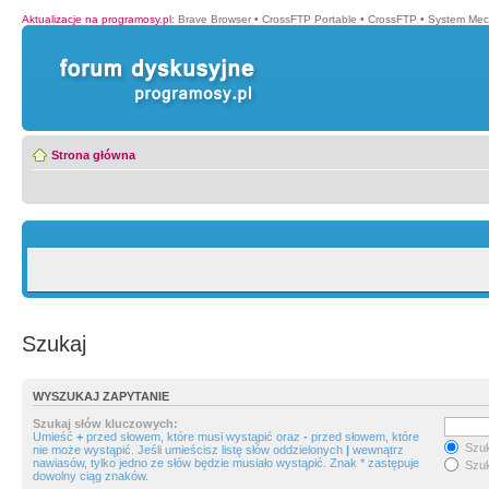
Aktualizacje na programosy.pl
:
Brave Browser
•
CrossFTP Portable
•
CrossFTP
•
System Mec
Strona główna
Szukaj
WYSZUKAJ ZAPYTANIE
Szukaj słów kluczowych:
Umieść
+
przed słowem, które musi wystąpić oraz
-
przed słowem, które
Szuk
nie może wystąpić. Jeśli umieścisz listę słów oddzielonych
|
wewnątrz
nawiasów, tylko jedno ze słów będzie musiało wystąpić. Znak * zastępuje
Szuk
dowolny ciąg znaków.