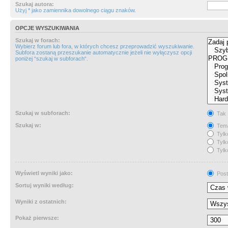
Szukaj autora:
Użyj * jako zamiennika dowolnego ciągu znaków.
OPCJE WYSZUKIWANIA
Szukaj w forach:
Wybierz forum lub fora, w których chcesz przeprowadzić wyszukiwanie.
Subfora zostaną przeszukanie automatycznie jeżeli nie wyłączysz opcji
poniżej “szukaj w subforach“.
Szukaj w subforach:
Tak
Szukaj w:
Tema
Tylk
Tylk
Tylk
Wyświetl wyniki jako:
Post
Sortuj wyniki według:
Wyniki z ostatnich:
Pokaż pierwsze: