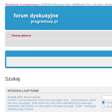
Aktualizacje na programosy.pl
:
SUPERAntiSpyware Free
•
MailWasher Pro
•
GS-Calc
•
GS-B
Strona główna
Szukaj
WYSZUKAJ ZAPYTANIE
Szukaj słów kluczowych:
Umieść
+
przed słowem, które musi wystąpić oraz
-
przed słowem, które
Szuk
nie może wystąpić. Jeśli umieścisz listę słów oddzielonych
|
wewnątrz
nawiasów, tylko jedno ze słów będzie musiało wystąpić. Znak * zastępuje
Szuk
dowolny ciąg znaków.