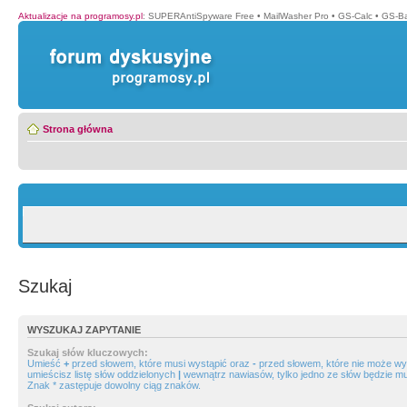
Aktualizacje na programosy.pl
:
SUPERAntiSpyware Free
•
MailWasher Pro
•
GS-Calc
•
GS-B
Strona główna
Szukaj
WYSZUKAJ ZAPYTANIE
Szukaj słów kluczowych:
Umieść
+
przed słowem, które musi wystąpić oraz
-
przed słowem, które nie może wys
umieścisz listę słów oddzielonych
|
wewnątrz nawiasów, tylko jedno ze słów będzie mu
Znak * zastępuje dowolny ciąg znaków.