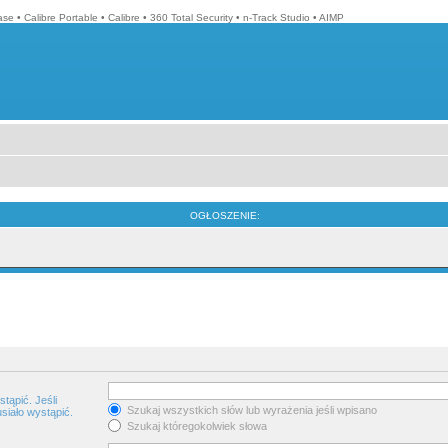
ase
•
Calibre Portable
•
Calibre
•
360 Total Security
•
n-Track Studio
•
AIMP
OGŁOSZENIE:
tąpić. Jeśli
Szukaj wszystkich słów lub wyrażenia jeśli wpisano
siało wystąpić.
Szukaj któregokolwiek słowa