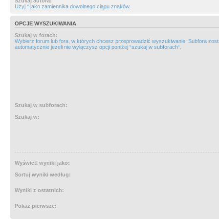
Szukaj autora:
Użyj * jako zamiennika dowolnego ciągu znaków.
OPCJE WYSZUKIWANIA
Szukaj w forach:
Wybierz forum lub fora, w których chcesz przeprowadzić wyszukiwanie. Subfora zos
automatycznie jeżeli nie wyłączysz opcji poniżej “szukaj w subforach“.
Szukaj w subforach:
Szukaj w:
Wyświetl wyniki jako:
Sortuj wyniki według:
Wyniki z ostatnich:
Pokaż pierwsze: