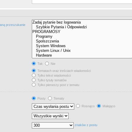
taną przeszukanie
Tak
Nie
Tematach oraz treściach wiadomości
Tylko tekst wiadomości
Tylko tytuły tematów
Tylko pierwszy post z tematu
Posty
Tematy
Rosnąco
Malejąco
znaków z postu