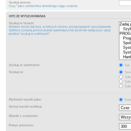
Szukaj autora:
Użyj * jako zamiennika dowolnego ciągu znaków.
OPCJE WYSZUKIWANIA
Szukaj w forach:
Wybierz forum lub fora, w których chcesz przeprowadzić wyszukiwanie.
Subfora zostaną przeszukanie automatycznie jeżeli nie wyłączysz opcji
poniżej “szukaj w subforach“.
Szukaj w subforach:
Tak
Szukaj w:
Tema
Tylk
Tylk
Tylk
Wyświetl wyniki jako:
Post
Sortuj wyniki według:
Wyniki z ostatnich:
Pokaż pierwsze: