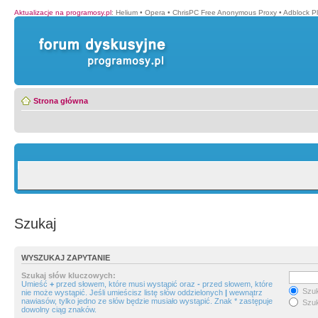
Aktualizacje na programosy.pl
:
Helium
•
Opera
•
ChrisPC Free Anonymous Proxy
•
Adblock P
Strona główna
Szukaj
WYSZUKAJ ZAPYTANIE
Szukaj słów kluczowych:
Umieść
+
przed słowem, które musi wystąpić oraz
-
przed słowem, które
Szuk
nie może wystąpić. Jeśli umieścisz listę słów oddzielonych
|
wewnątrz
nawiasów, tylko jedno ze słów będzie musiało wystąpić. Znak * zastępuje
Szuk
dowolny ciąg znaków.