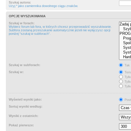
Szukaj autora:
Użyj * jako zamiennika dowolnego ciągu znaków.
OPCJE WYSZUKIWANIA
Szukaj w forach:
Wybierz forum lub fora, w których chcesz przeprowadzić wyszukiwanie.
Subfora zostaną przeszukanie automatycznie jeżeli nie wyłączysz opcji
poniżej “szukaj w subforach“.
Szukaj w subforach:
Tak
Szukaj w:
Tema
Tylk
Tylk
Tylk
Wyświetl wyniki jako:
Post
Sortuj wyniki według:
Wyniki z ostatnich:
Pokaż pierwsze: