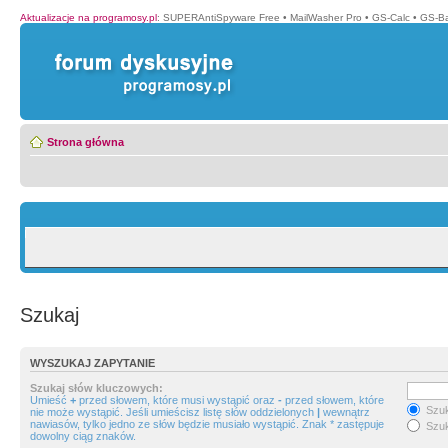
Aktualizacje na programosy.pl
:
SUPERAntiSpyware Free
•
MailWasher Pro
•
GS-Calc
•
GS-B
Strona główna
Szukaj
WYSZUKAJ ZAPYTANIE
Szukaj słów kluczowych:
Umieść
+
przed słowem, które musi wystąpić oraz
-
przed słowem, które
Szuk
nie może wystąpić. Jeśli umieścisz listę słów oddzielonych
|
wewnątrz
nawiasów, tylko jedno ze słów będzie musiało wystąpić. Znak * zastępuje
Szuk
dowolny ciąg znaków.