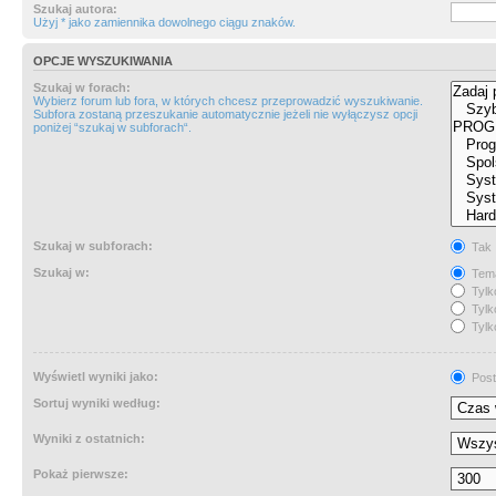
Szukaj autora:
Użyj * jako zamiennika dowolnego ciągu znaków.
OPCJE WYSZUKIWANIA
Szukaj w forach:
Wybierz forum lub fora, w których chcesz przeprowadzić wyszukiwanie.
Subfora zostaną przeszukanie automatycznie jeżeli nie wyłączysz opcji
poniżej “szukaj w subforach“.
Szukaj w subforach:
Tak
Szukaj w:
Tema
Tylk
Tylk
Tylk
Wyświetl wyniki jako:
Post
Sortuj wyniki według:
Wyniki z ostatnich:
Pokaż pierwsze: