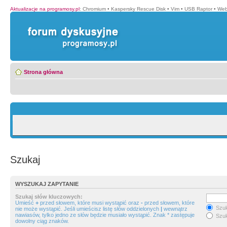
Aktualizacje na programosy.pl
:
Chromium
•
Kaspersky Rescue Disk
•
Vim
•
USB Raptor
•
Web
Strona główna
Szukaj
WYSZUKAJ ZAPYTANIE
Szukaj słów kluczowych:
Umieść
+
przed słowem, które musi wystąpić oraz
-
przed słowem, które
Szuk
nie może wystąpić. Jeśli umieścisz listę słów oddzielonych
|
wewnątrz
nawiasów, tylko jedno ze słów będzie musiało wystąpić. Znak * zastępuje
Szuk
dowolny ciąg znaków.