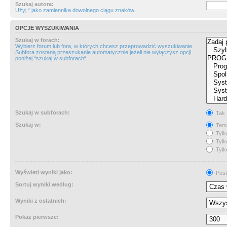
Szukaj autora:
Użyj * jako zamiennika dowolnego ciągu znaków.
OPCJE WYSZUKIWANIA
Szukaj w forach:
Wybierz forum lub fora, w których chcesz przeprowadzić wyszukiwanie.
Subfora zostaną przeszukanie automatycznie jeżeli nie wyłączysz opcji
poniżej “szukaj w subforach“.
Szukaj w subforach:
Tak
Szukaj w:
Tema
Tylk
Tylk
Tylk
Wyświetl wyniki jako:
Post
Sortuj wyniki według:
Wyniki z ostatnich:
Pokaż pierwsze: