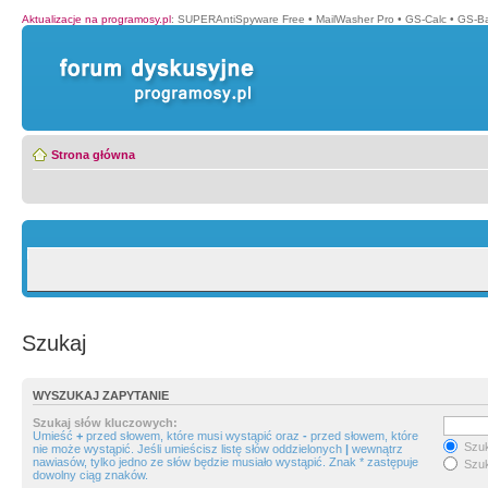
Aktualizacje na programosy.pl
:
SUPERAntiSpyware Free
•
MailWasher Pro
•
GS-Calc
•
GS-B
Strona główna
Szukaj
WYSZUKAJ ZAPYTANIE
Szukaj słów kluczowych:
Umieść
+
przed słowem, które musi wystąpić oraz
-
przed słowem, które
Szuk
nie może wystąpić. Jeśli umieścisz listę słów oddzielonych
|
wewnątrz
nawiasów, tylko jedno ze słów będzie musiało wystąpić. Znak * zastępuje
Szuk
dowolny ciąg znaków.