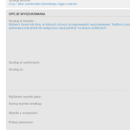
Szukaj autora:
Użyj * jako zamiennika dowolnego ciągu znaków.
OPCJE WYSZUKIWANIA
Szukaj w forach:
Wybierz forum lub fora, w których chcesz przeprowadzić wyszukiwanie. Subfora zos
automatycznie jeżeli nie wyłączysz opcji poniżej “szukaj w subforach“.
Szukaj w subforach:
Szukaj w:
Wyświetl wyniki jako:
Sortuj wyniki według:
Wyniki z ostatnich:
Pokaż pierwsze: