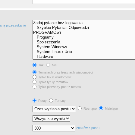
taną przeszukanie
Tak
Nie
Tematach oraz treściach wiadomości
Tylko tekst wiadomości
Tylko tytuły tematów
Tylko pierwszy post z tematu
Posty
Tematy
Rosnąco
Malejąco
znaków z postu