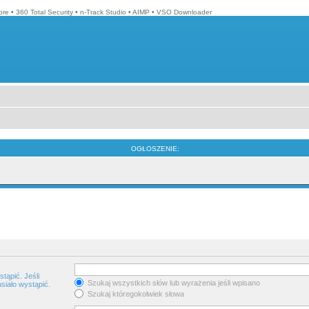
bre
•
360 Total Security
•
n-Track Studio
•
AIMP
•
VSO Downloader
OGŁOSZENIE:
tąpić. Jeśli
Szukaj wszystkich słów lub wyrażenia jeśli wpisano
siało wystąpić.
Szukaj któregokolwiek słowa