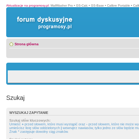
Aktualizacje na programosy.pl
:
MailWasher Pro
•
GS-Calc
•
GS-Base
•
Calibre Portable
•
Cali
Strona główna
Szukaj
WYSZUKAJ ZAPYTANIE
Szukaj słów kluczowych:
Umieść
+
przed słowem, które musi wystąpić oraz
-
przed słowem, które nie może wys
umieścisz listę słów oddzielonych
|
wewnątrz nawiasów, tylko jedno ze słów będzie mu
Znak * zastępuje dowolny ciąg znaków.