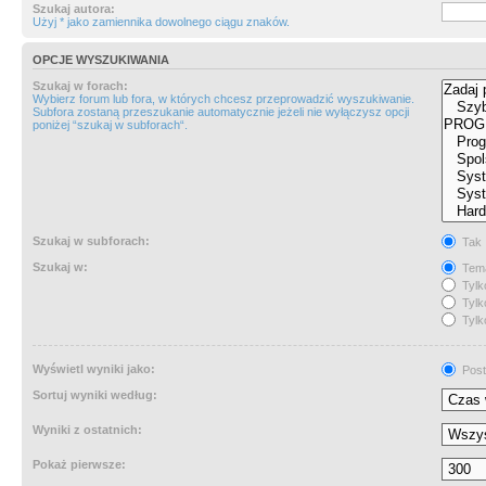
Szukaj autora:
Użyj * jako zamiennika dowolnego ciągu znaków.
OPCJE WYSZUKIWANIA
Szukaj w forach:
Wybierz forum lub fora, w których chcesz przeprowadzić wyszukiwanie.
Subfora zostaną przeszukanie automatycznie jeżeli nie wyłączysz opcji
poniżej “szukaj w subforach“.
Szukaj w subforach:
Tak
Szukaj w:
Tema
Tylk
Tylk
Tylk
Wyświetl wyniki jako:
Post
Sortuj wyniki według:
Wyniki z ostatnich:
Pokaż pierwsze: