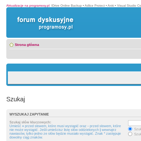
Aktualizacje na programosy.pl
:
IDrive Online Backup
•
Adlice Protect
•
Anki
•
Visual Studio C
Strona główna
Szukaj
WYSZUKAJ ZAPYTANIE
Szukaj słów kluczowych:
Umieść
+
przed słowem, które musi wystąpić oraz
-
przed słowem, które
Szuk
nie może wystąpić. Jeśli umieścisz listę słów oddzielonych
|
wewnątrz
nawiasów, tylko jedno ze słów będzie musiało wystąpić. Znak * zastępuje
Szuk
dowolny ciąg znaków.