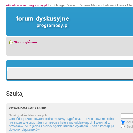
Aktualizacje na programosy.pl
:
Light Image Resizer
•
Rename Master
•
Helium
•
Opera
•
Chr
Strona główna
Szukaj
WYSZUKAJ ZAPYTANIE
Szukaj słów kluczowych:
Umieść
+
przed słowem, które musi wystąpić oraz
-
przed słowem, które
Szuk
nie może wystąpić. Jeśli umieścisz listę słów oddzielonych
|
wewnątrz
nawiasów, tylko jedno ze słów będzie musiało wystąpić. Znak * zastępuje
Szuk
dowolny ciąg znaków.