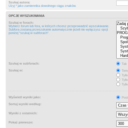
Szukaj autora:
Użyj * jako zamiennika dowolnego ciągu znaków.
OPCJE WYSZUKIWANIA
Szukaj w forach:
Wybierz forum lub fora, w których chcesz przeprowadzić wyszukiwanie.
Subfora zostaną przeszukanie automatycznie jeżeli nie wyłączysz opcji
poniżej “szukaj w subforach“.
Szukaj w subforach:
Tak
Szukaj w:
Tema
Tylk
Tylk
Tylk
Wyświetl wyniki jako:
Post
Sortuj wyniki według:
Wyniki z ostatnich:
Pokaż pierwsze: