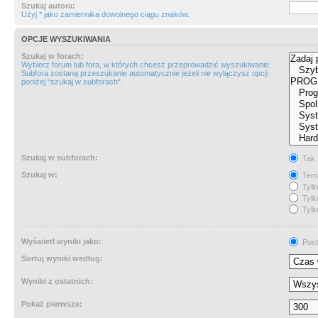
Szukaj autora:
Użyj * jako zamiennika dowolnego ciągu znaków.
OPCJE WYSZUKIWANIA
Szukaj w forach:
Wybierz forum lub fora, w których chcesz przeprowadzić wyszukiwanie.
Subfora zostaną przeszukanie automatycznie jeżeli nie wyłączysz opcji
poniżej “szukaj w subforach“.
Szukaj w subforach:
Tak
Szukaj w:
Tema
Tylk
Tylk
Tylk
Wyświetl wyniki jako:
Post
Sortuj wyniki według:
Wyniki z ostatnich:
Pokaż pierwsze: