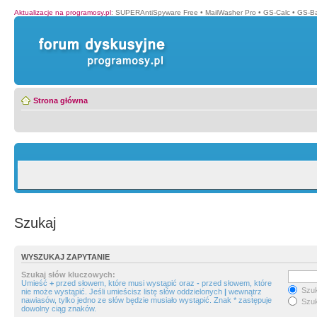
Aktualizacje na programosy.pl
:
SUPERAntiSpyware Free
•
MailWasher Pro
•
GS-Calc
•
GS-B
Strona główna
Szukaj
WYSZUKAJ ZAPYTANIE
Szukaj słów kluczowych:
Umieść
+
przed słowem, które musi wystąpić oraz
-
przed słowem, które
Szuk
nie może wystąpić. Jeśli umieścisz listę słów oddzielonych
|
wewnątrz
nawiasów, tylko jedno ze słów będzie musiało wystąpić. Znak * zastępuje
Szuk
dowolny ciąg znaków.