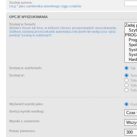
Szukaj autora:
Użyj * jako zamiennika dowolnego ciągu znaków.
OPCJE WYSZUKIWANIA
Szukaj w forach:
Wybierz forum lub fora, w których chcesz przeprowadzić wyszukiwanie.
Subfora zostaną przeszukanie automatycznie jeżeli nie wyłączysz opcji
poniżej “szukaj w subforach“.
Szukaj w subforach:
Tak
Szukaj w:
Tema
Tylk
Tylk
Tylk
Wyświetl wyniki jako:
Post
Sortuj wyniki według:
Wyniki z ostatnich:
Pokaż pierwsze: