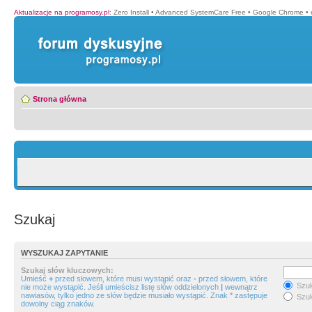
Aktualizacje na programosy.pl
:
Zero Install
•
Advanced SystemCare Free
•
Google Chrome
•
Strona główna
Szukaj
WYSZUKAJ ZAPYTANIE
Szukaj słów kluczowych:
Umieść
+
przed słowem, które musi wystąpić oraz
-
przed słowem, które
Szuk
nie może wystąpić. Jeśli umieścisz listę słów oddzielonych
|
wewnątrz
nawiasów, tylko jedno ze słów będzie musiało wystąpić. Znak * zastępuje
Szuk
dowolny ciąg znaków.