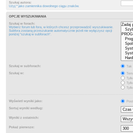
Szukaj autora:
Użyj * jako zamiennika dowolnego ciągu znaków.
OPCJE WYSZUKIWANIA
Szukaj w forach:
Wybierz forum lub fora, w których chcesz przeprowadzić wyszukiwanie.
Subfora zostaną przeszukanie automatycznie jeżeli nie wyłączysz opcji
poniżej “szukaj w subforach“.
Szukaj w subforach:
Tak
Szukaj w:
Tema
Tylk
Tylk
Tylk
Wyświetl wyniki jako:
Post
Sortuj wyniki według:
Wyniki z ostatnich:
Pokaż pierwsze: