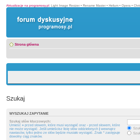
Aktualizacje na programosy.pl
:
Light Image Resizer
•
Rename Master
•
Helium
•
Opera
•
Chr
Strona główna
Szukaj
WYSZUKAJ ZAPYTANIE
Szukaj słów kluczowych:
Umieść
+
przed słowem, które musi wystąpić oraz
-
przed słowem, które
Szuk
nie może wystąpić. Jeśli umieścisz listę słów oddzielonych
|
wewnątrz
nawiasów, tylko jedno ze słów będzie musiało wystąpić. Znak * zastępuje
Szuk
dowolny ciąg znaków.