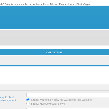
isPC Free Anonymous Proxy
•
Adblock Plus
•
Mixmax Free
•
Viber
•
uBlock Origin
OGŁOSZENIE:
tąpić. Jeśli
Szukaj wszystkich słów lub wyrażenia jeśli wpisano
siało wystąpić.
Szukaj któregokolwiek słowa