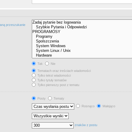
taną przeszukanie
Tak
Nie
Tematach oraz treściach wiadomości
Tylko tekst wiadomości
Tylko tytuły tematów
Tylko pierwszy post z tematu
Posty
Tematy
Rosnąco
Malejąco
znaków z postu