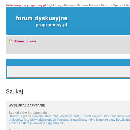
Aktualizacje na programosy.pl
:
Light Image Resizer
•
Rename Master
•
Helium
•
Opera
•
Chr
Strona główna
Szukaj
WYSZUKAJ ZAPYTANIE
Szukaj słów kluczowych:
Umieść
+
przed słowem, które musi wystąpić oraz
-
przed słowem, które nie może wys
umieścisz listę słów oddzielonych
|
wewnątrz nawiasów, tylko jedno ze słów będzie mu
Znak * zastępuje dowolny ciąg znaków.