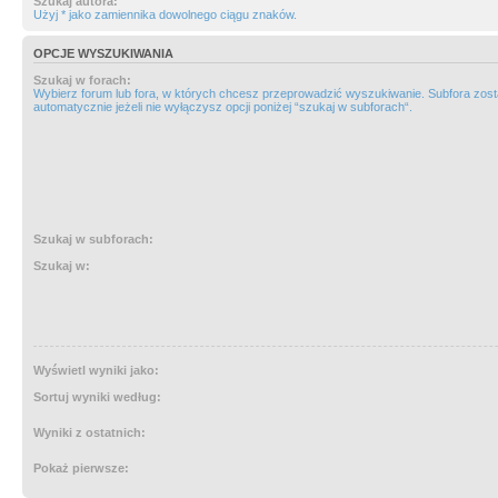
Szukaj autora:
Użyj * jako zamiennika dowolnego ciągu znaków.
OPCJE WYSZUKIWANIA
Szukaj w forach:
Wybierz forum lub fora, w których chcesz przeprowadzić wyszukiwanie. Subfora zos
automatycznie jeżeli nie wyłączysz opcji poniżej “szukaj w subforach“.
Szukaj w subforach:
Szukaj w:
Wyświetl wyniki jako:
Sortuj wyniki według:
Wyniki z ostatnich:
Pokaż pierwsze: