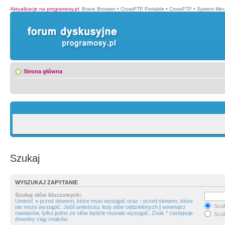
Aktualizacje na programosy.pl
:
Brave Browser
•
CrossFTP Portable
•
CrossFTP
•
System Mec
Strona główna
Szukaj
WYSZUKAJ ZAPYTANIE
Szukaj słów kluczowych:
Umieść
+
przed słowem, które musi wystąpić oraz
-
przed słowem, które
Szuk
nie może wystąpić. Jeśli umieścisz listę słów oddzielonych
|
wewnątrz
nawiasów, tylko jedno ze słów będzie musiało wystąpić. Znak * zastępuje
Szuk
dowolny ciąg znaków.