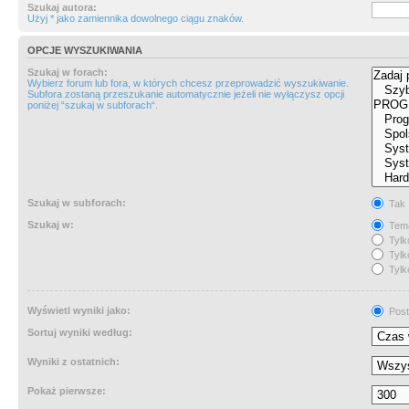
Szukaj autora:
Użyj * jako zamiennika dowolnego ciągu znaków.
OPCJE WYSZUKIWANIA
Szukaj w forach:
Wybierz forum lub fora, w których chcesz przeprowadzić wyszukiwanie.
Subfora zostaną przeszukanie automatycznie jeżeli nie wyłączysz opcji
poniżej “szukaj w subforach“.
Szukaj w subforach:
Tak
Szukaj w:
Tema
Tylk
Tylk
Tylk
Wyświetl wyniki jako:
Post
Sortuj wyniki według:
Wyniki z ostatnich:
Pokaż pierwsze: