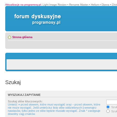
Aktualizacje na programosy.pl
:
Light Image Resizer
•
Rename Master
•
Helium
•
Opera
•
Chr
Strona główna
Szukaj
WYSZUKAJ ZAPYTANIE
Szukaj słów kluczowych:
Umieść
+
przed słowem, które musi wystąpić oraz
-
przed słowem, które
Szuk
nie może wystąpić. Jeśli umieścisz listę słów oddzielonych
|
wewnątrz
nawiasów, tylko jedno ze słów będzie musiało wystąpić. Znak * zastępuje
Szuk
dowolny ciąg znaków.