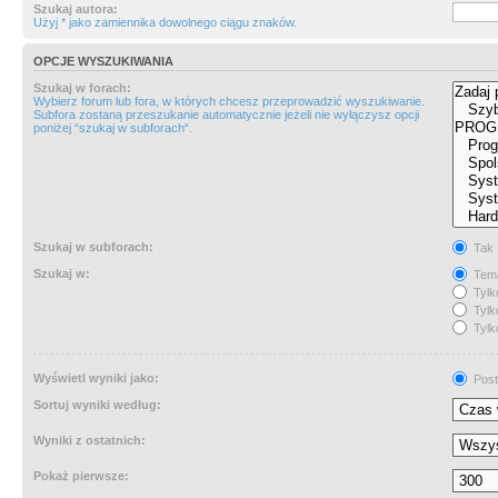
Szukaj autora:
Użyj * jako zamiennika dowolnego ciągu znaków.
OPCJE WYSZUKIWANIA
Szukaj w forach:
Wybierz forum lub fora, w których chcesz przeprowadzić wyszukiwanie.
Subfora zostaną przeszukanie automatycznie jeżeli nie wyłączysz opcji
poniżej “szukaj w subforach“.
Szukaj w subforach:
Tak
Szukaj w:
Tema
Tylk
Tylk
Tylk
Wyświetl wyniki jako:
Post
Sortuj wyniki według:
Wyniki z ostatnich:
Pokaż pierwsze: