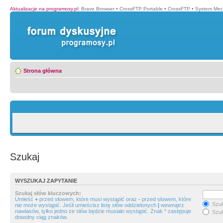
Aktualizacje na programosy.pl
:
Brave Browser
•
CrossFTP Portable
•
CrossFTP
•
System Mec
Strona główna
Szukaj
WYSZUKAJ ZAPYTANIE
Szukaj słów kluczowych:
Umieść
+
przed słowem, które musi wystąpić oraz
-
przed słowem, które
Szuk
nie może wystąpić. Jeśli umieścisz listę słów oddzielonych
|
wewnątrz
nawiasów, tylko jedno ze słów będzie musiało wystąpić. Znak * zastępuje
Szuk
dowolny ciąg znaków.