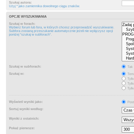
Szukaj autora:
Użyj * jako zamiennika dowolnego ciągu znaków.
OPCJE WYSZUKIWANIA
Szukaj w forach:
Wybierz forum lub fora, w których chcesz przeprowadzić wyszukiwanie.
Subfora zostaną przeszukanie automatycznie jeżeli nie wyłączysz opcji
poniżej “szukaj w subforach“.
Szukaj w subforach:
Tak
Szukaj w:
Tema
Tylk
Tylk
Tylk
Wyświetl wyniki jako:
Post
Sortuj wyniki według:
Wyniki z ostatnich:
Pokaż pierwsze: