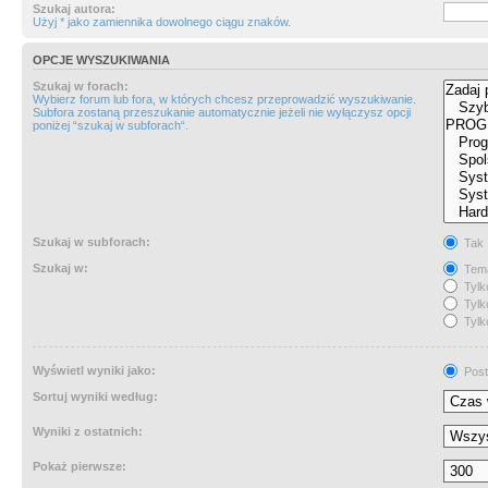
Szukaj autora:
Użyj * jako zamiennika dowolnego ciągu znaków.
OPCJE WYSZUKIWANIA
Szukaj w forach:
Wybierz forum lub fora, w których chcesz przeprowadzić wyszukiwanie.
Subfora zostaną przeszukanie automatycznie jeżeli nie wyłączysz opcji
poniżej “szukaj w subforach“.
Szukaj w subforach:
Tak
Szukaj w:
Tema
Tylk
Tylk
Tylk
Wyświetl wyniki jako:
Post
Sortuj wyniki według:
Wyniki z ostatnich:
Pokaż pierwsze: