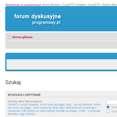
Aktualizacje na programosy.pl
:
Brave Browser
•
CrossFTP Portable
•
CrossFTP
•
System Mec
Strona główna
Szukaj
WYSZUKAJ ZAPYTANIE
Szukaj słów kluczowych:
Umieść
+
przed słowem, które musi wystąpić oraz
-
przed słowem, które
Szuk
nie może wystąpić. Jeśli umieścisz listę słów oddzielonych
|
wewnątrz
nawiasów, tylko jedno ze słów będzie musiało wystąpić. Znak * zastępuje
Szuk
dowolny ciąg znaków.