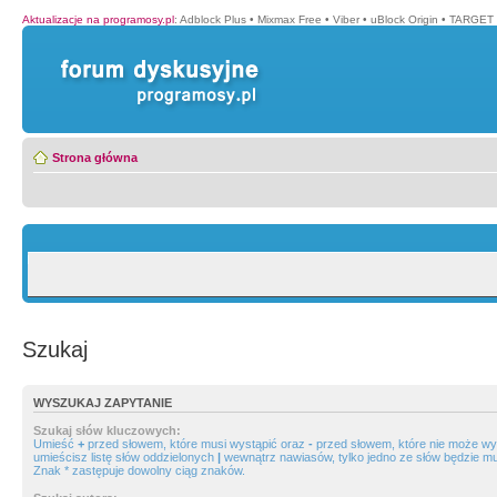
Aktualizacje na programosy.pl
:
Adblock Plus
•
Mixmax Free
•
Viber
•
uBlock Origin
•
TARGET 
Strona główna
Szukaj
WYSZUKAJ ZAPYTANIE
Szukaj słów kluczowych:
Umieść
+
przed słowem, które musi wystąpić oraz
-
przed słowem, które nie może wys
umieścisz listę słów oddzielonych
|
wewnątrz nawiasów, tylko jedno ze słów będzie mu
Znak * zastępuje dowolny ciąg znaków.