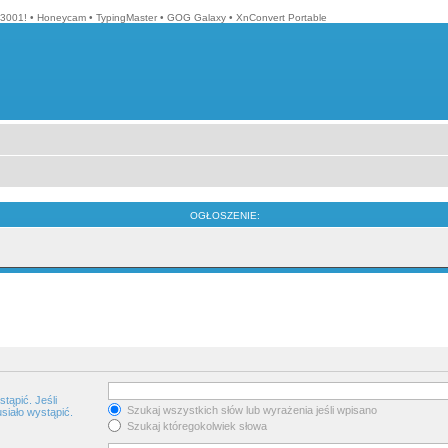
3001!
•
Honeycam
•
TypingMaster
•
GOG Galaxy
•
XnConvert Portable
OGŁOSZENIE:
tąpić. Jeśli
Szukaj wszystkich słów lub wyrażenia jeśli wpisano
siało wystąpić.
Szukaj któregokolwiek słowa