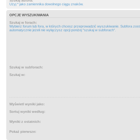
Szukaj autora:
Użyj * jako zamiennika dowolnego ciągu znaków.
OPCJE WYSZUKIWANIA
Szukaj w forach:
Wybierz forum lub fora, w których chcesz przeprowadzić wyszukiwanie. Subfora zos
automatycznie jeżeli nie wyłączysz opcji poniżej “szukaj w subforach“.
Szukaj w subforach:
Szukaj w:
Wyświetl wyniki jako:
Sortuj wyniki według:
Wyniki z ostatnich:
Pokaż pierwsze: