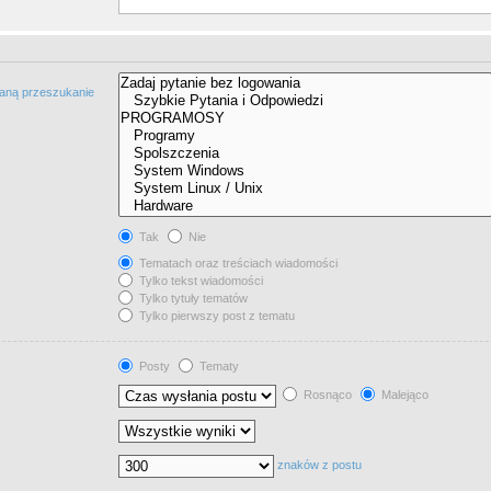
taną przeszukanie
Tak
Nie
Tematach oraz treściach wiadomości
Tylko tekst wiadomości
Tylko tytuły tematów
Tylko pierwszy post z tematu
Posty
Tematy
Rosnąco
Malejąco
znaków z postu