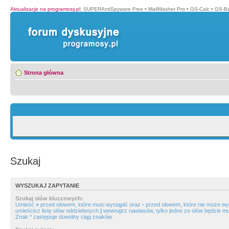
Aktualizacje na programosy.pl
:
SUPERAntiSpyware Free
•
MailWasher Pro
•
GS-Calc
•
GS-B
Strona główna
Szukaj
WYSZUKAJ ZAPYTANIE
Szukaj słów kluczowych:
Umieść
+
przed słowem, które musi wystąpić oraz
-
przed słowem, które nie może wys
umieścisz listę słów oddzielonych
|
wewnątrz nawiasów, tylko jedno ze słów będzie mu
Znak * zastępuje dowolny ciąg znaków.