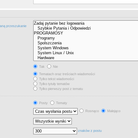
taną przeszukanie
Tak
Nie
Tematach oraz treściach wiadomości
Tylko tekst wiadomości
Tylko tytuły tematów
Tylko pierwszy post z tematu
Posty
Tematy
Rosnąco
Malejąco
znaków z postu