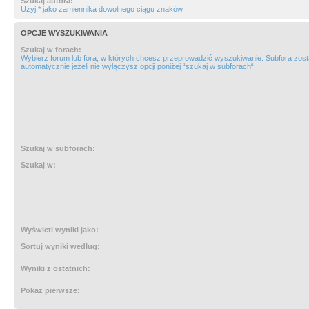
Szukaj autora:
Użyj * jako zamiennika dowolnego ciągu znaków.
OPCJE WYSZUKIWANIA
Szukaj w forach:
Wybierz forum lub fora, w których chcesz przeprowadzić wyszukiwanie. Subfora zos
automatycznie jeżeli nie wyłączysz opcji poniżej “szukaj w subforach“.
Szukaj w subforach:
Szukaj w:
Wyświetl wyniki jako:
Sortuj wyniki według:
Wyniki z ostatnich:
Pokaż pierwsze: