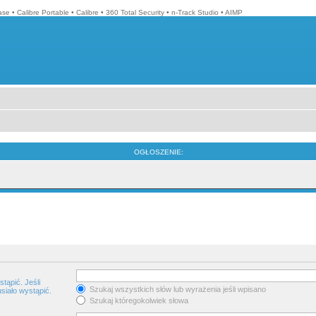
ase
•
Calibre Portable
•
Calibre
•
360 Total Security
•
n-Track Studio
•
AIMP
OGŁOSZENIE:
tąpić. Jeśli
Szukaj wszystkich słów lub wyrażenia jeśli wpisano
siało wystąpić.
Szukaj któregokolwiek słowa