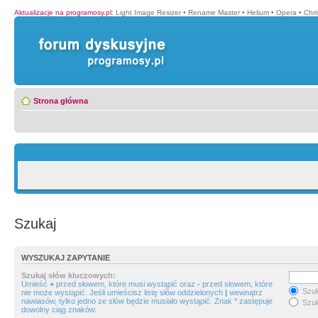
Aktualizacje na programosy.pl
:
Light Image Resizer
•
Rename Master
•
Helium
•
Opera
•
Chr
Strona główna
Szukaj
WYSZUKAJ ZAPYTANIE
Szukaj słów kluczowych:
Umieść
+
przed słowem, które musi wystąpić oraz
-
przed słowem, które
Szuk
nie może wystąpić. Jeśli umieścisz listę słów oddzielonych
|
wewnątrz
nawiasów, tylko jedno ze słów będzie musiało wystąpić. Znak * zastępuje
Szuk
dowolny ciąg znaków.