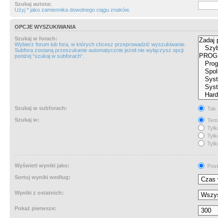
Szukaj autora:
Użyj * jako zamiennika dowolnego ciągu znaków.
OPCJE WYSZUKIWANIA
Szukaj w forach:
Wybierz forum lub fora, w których chcesz przeprowadzić wyszukiwanie.
Subfora zostaną przeszukanie automatycznie jeżeli nie wyłączysz opcji
poniżej “szukaj w subforach“.
Szukaj w subforach:
Tak
Szukaj w:
Tema
Tylk
Tylk
Tylk
Wyświetl wyniki jako:
Post
Sortuj wyniki według:
Wyniki z ostatnich:
Pokaż pierwsze: