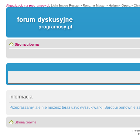
Aktualizacje na programosy.pl
:
Light Image Resizer
•
Rename Master
•
Helium
•
Opera
•
Chr
Strona główna
Informacja
Przepraszamy, ale nie możesz teraz użyć wyszukiwarki. Spróbuj ponownie za 
Strona główna
Powe
F