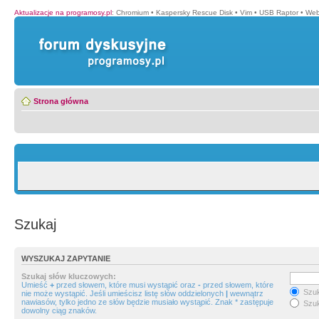
Aktualizacje na programosy.pl
:
Chromium
•
Kaspersky Rescue Disk
•
Vim
•
USB Raptor
•
Web
Strona główna
Szukaj
WYSZUKAJ ZAPYTANIE
Szukaj słów kluczowych:
Umieść
+
przed słowem, które musi wystąpić oraz
-
przed słowem, które
Szuk
nie może wystąpić. Jeśli umieścisz listę słów oddzielonych
|
wewnątrz
nawiasów, tylko jedno ze słów będzie musiało wystąpić. Znak * zastępuje
Szuk
dowolny ciąg znaków.