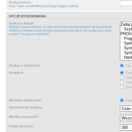
Szukaj autora:
Użyj * jako zamiennika dowolnego ciągu znaków.
OPCJE WYSZUKIWANIA
Szukaj w forach:
Wybierz forum lub fora, w których chcesz przeprowadzić wyszukiwanie.
Subfora zostaną przeszukanie automatycznie jeżeli nie wyłączysz opcji
poniżej “szukaj w subforach“.
Szukaj w subforach:
Tak
Szukaj w:
Tema
Tylk
Tylk
Tylk
Wyświetl wyniki jako:
Post
Sortuj wyniki według:
Wyniki z ostatnich:
Pokaż pierwsze: