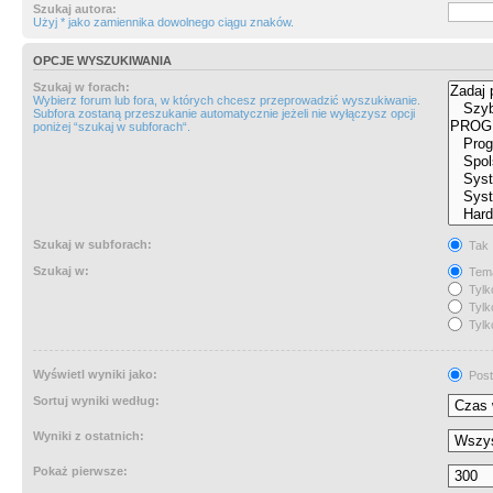
Szukaj autora:
Użyj * jako zamiennika dowolnego ciągu znaków.
OPCJE WYSZUKIWANIA
Szukaj w forach:
Wybierz forum lub fora, w których chcesz przeprowadzić wyszukiwanie.
Subfora zostaną przeszukanie automatycznie jeżeli nie wyłączysz opcji
poniżej “szukaj w subforach“.
Szukaj w subforach:
Tak
Szukaj w:
Tema
Tylk
Tylk
Tylk
Wyświetl wyniki jako:
Post
Sortuj wyniki według:
Wyniki z ostatnich:
Pokaż pierwsze: