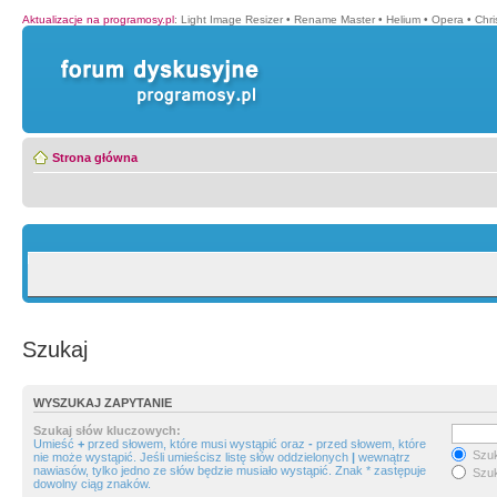
Aktualizacje na programosy.pl
:
Light Image Resizer
•
Rename Master
•
Helium
•
Opera
•
Chr
Strona główna
Szukaj
WYSZUKAJ ZAPYTANIE
Szukaj słów kluczowych:
Umieść
+
przed słowem, które musi wystąpić oraz
-
przed słowem, które
Szuk
nie może wystąpić. Jeśli umieścisz listę słów oddzielonych
|
wewnątrz
nawiasów, tylko jedno ze słów będzie musiało wystąpić. Znak * zastępuje
Szuk
dowolny ciąg znaków.