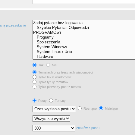
taną przeszukanie
Tak
Nie
Tematach oraz treściach wiadomości
Tylko tekst wiadomości
Tylko tytuły tematów
Tylko pierwszy post z tematu
Posty
Tematy
Rosnąco
Malejąco
znaków z postu