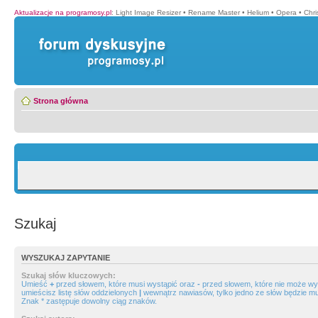
Aktualizacje na programosy.pl
:
Light Image Resizer
•
Rename Master
•
Helium
•
Opera
•
Chr
Strona główna
Szukaj
WYSZUKAJ ZAPYTANIE
Szukaj słów kluczowych:
Umieść
+
przed słowem, które musi wystąpić oraz
-
przed słowem, które nie może wys
umieścisz listę słów oddzielonych
|
wewnątrz nawiasów, tylko jedno ze słów będzie mu
Znak * zastępuje dowolny ciąg znaków.