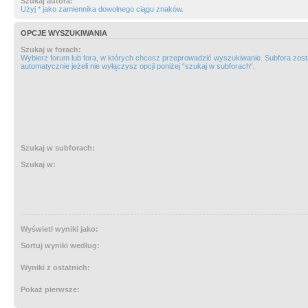
Szukaj autora:
Użyj * jako zamiennika dowolnego ciągu znaków.
OPCJE WYSZUKIWANIA
Szukaj w forach:
Wybierz forum lub fora, w których chcesz przeprowadzić wyszukiwanie. Subfora zos
automatycznie jeżeli nie wyłączysz opcji poniżej “szukaj w subforach“.
Szukaj w subforach:
Szukaj w:
Wyświetl wyniki jako:
Sortuj wyniki według:
Wyniki z ostatnich:
Pokaż pierwsze: