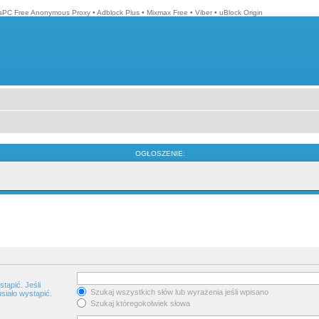
isPC Free Anonymous Proxy
•
Adblock Plus
•
Mixmax Free
•
Viber
•
uBlock Origin
OGŁOSZENIE:
tąpić. Jeśli
Szukaj wszystkich słów lub wyrażenia jeśli wpisano
siało wystąpić.
Szukaj któregokolwiek słowa